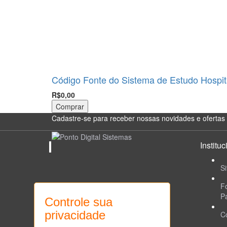
Código Fonte do Sistema de Estudo Hospit
R$0,00
Comprar
Cadastre-se para receber nossas novidades e ofertas 
Instituc
Si
F
P
Controle sua
privacidade
C