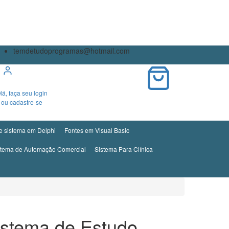
temdetudoprogramas@hotmail.com
0
lá, faça seu login
ou cadastre-se
e sistema em Delphi
Fontes em Visual Basic
stema de Automação Comercial
Sistema Para Clínica
istema de Estudo