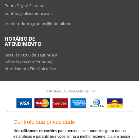
Ponto Digital Sistemas
pontodigitalsistemas.com
temdetudoprogramas@hotmail.com
HORÁRIO DE
ATENDIMENTO
08:00 às 00:00 de segunda à
sábado (exceto feriados)
Atendimento Eletrônico 24h
FORMAS DE PAGAMENTO
SITE SEGURO
Controle sua privacidade
SITE SEGURO
AUDITADO 08/08/26
Nós utilizamos os cookies para personalizar anúncios,gerar dados
estatísticos e garantir que você tenha a melhor experiência em nosso