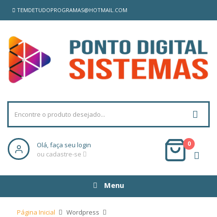
TEMDETUDOPROGRAMAS@HOTMAIL.COM
0
Olá, faça seu login
ou cadastre-se
Menu
Página Inicial
Wordpress