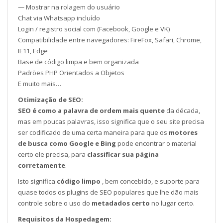
— Mostrar na rolagem do usuário
Chat via Whatsapp incluído
Login / registro social com (Facebook, Google e VK)
Compatibilidade entre navegadores: FireFox, Safari, Chrome,
IE11, Edge
Base de código limpa e bem organizada
Padrões PHP Orientados a Objetos
E muito mais…
Otimização de SEO:
SEO é como a palavra de ordem mais quente
da década,
mas em poucas palavras, isso significa que o seu site precisa
ser codificado de uma certa maneira para que os
motores
de busca como Google e Bing
pode encontrar o material
certo ele precisa, para
classificar sua página
corretamente
.
Isto significa
código limpo
, bem concebido, e suporte para
quase todos os plugins de SEO populares que lhe dão mais
controle sobre o uso do
metadados certo
no lugar certo.
Requisitos da Hospedagem: