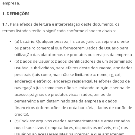
empresa.
1. DEFINIÇÕES
1.1.
Para efeitos de leitura e interpretação deste documento, os
termos listados terão o significado conforme disposto abaixo:
(a) Usuário: Qualquer pessoa, física ou jurídica, seja ela cliente
ou parceiro comercial que fornecerem Dados de Usuário para
utilização das plataformas de produtos ou serviços da empresa
(b) Dados de Usuário: Dados identificadores de um determinado
usuário, subdivididos, para efeitos deste documento, em: dados
pessoais (tais como, mas não se limitando a: nome, rg, cpf,
endereço eletrônico, endereço residencial, telefone). dados de
navegação (tais como mas não se limitando a: login e senha de
acesso, páginas de produtos visualizados, tempo de
permanência em determinado site da empresa e dados
financeiros (informações de conta bancária, dados de cartão de
crédito).
(c) Cookies: Arquivos criados automaticamente e armazenados
nos dispositivos (computadores, dispositivos móveis, etc.) dos
Usuários ao acessarem sites na internet, e que armazenam