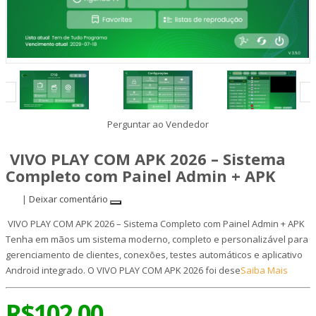
Perguntar ao Vendedor
VIVO PLAY COM APK 2026 – Sistema
Completo com Painel Admin + APK
|
Deixar comentário
VIVO PLAY COM APK 2026 – Sistema Completo com Painel Admin + APK
Tenha em mãos um sistema moderno, completo e personalizável para
gerenciamento de clientes, conexões, testes automáticos e aplicativo
Android integrado. O VIVO PLAY COM APK 2026 foi dese
Saiba Mais
R$102,00