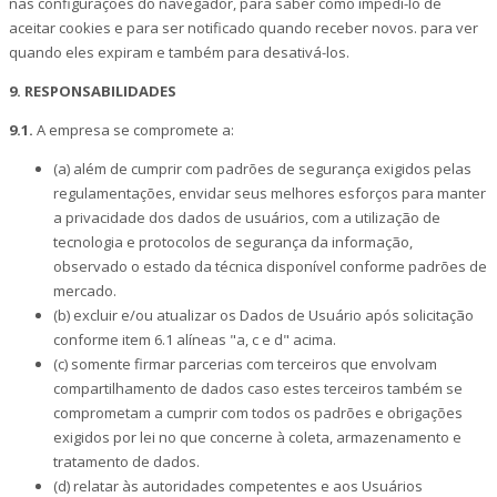
nas configurações do navegador, para saber como impedi-lo de
aceitar cookies e para ser notificado quando receber novos. para ver
quando eles expiram e também para desativá-los.
9. RESPONSABILIDADES
9.1.
A empresa se compromete a:
(a) além de cumprir com padrões de segurança exigidos pelas
regulamentações, envidar seus melhores esforços para manter
a privacidade dos dados de usuários, com a utilização de
tecnologia e protocolos de segurança da informação,
observado o estado da técnica disponível conforme padrões de
mercado.
(b) excluir e/ou atualizar os Dados de Usuário após solicitação
conforme item 6.1 alíneas "a, c e d" acima.
(c) somente firmar parcerias com terceiros que envolvam
compartilhamento de dados caso estes terceiros também se
comprometam a cumprir com todos os padrões e obrigações
exigidos por lei no que concerne à coleta, armazenamento e
tratamento de dados.
(d) relatar às autoridades competentes e aos Usuários