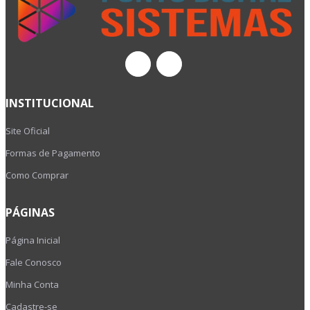
INSTITUCIONAL
Site Oficial
Formas de Pagamento
Como Comprar
PÁGINAS
Página Inicial
Fale Conosco
Minha Conta
Cadastre-se