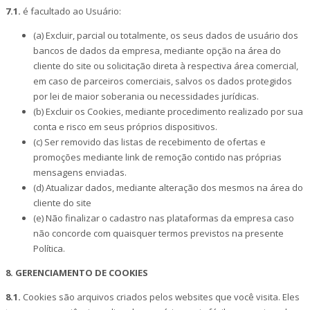
7.1.
é facultado ao Usuário:
(a) Excluir, parcial ou totalmente, os seus dados de usuário dos
bancos de dados da empresa, mediante opção na área do
cliente do site ou solicitação direta à respectiva área comercial,
em caso de parceiros comerciais, salvos os dados protegidos
por lei de maior soberania ou necessidades jurídicas.
(b) Excluir os Cookies, mediante procedimento realizado por sua
conta e risco em seus próprios dispositivos.
(c) Ser removido das listas de recebimento de ofertas e
promoções mediante link de remoção contido nas próprias
mensagens enviadas.
(d) Atualizar dados, mediante alteração dos mesmos na área do
cliente do site
(e) Não finalizar o cadastro nas plataformas da empresa caso
não concorde com quaisquer termos previstos na presente
Política.
8. GERENCIAMENTO DE COOKIES
8.1.
Cookies são arquivos criados pelos websites que você visita. Eles