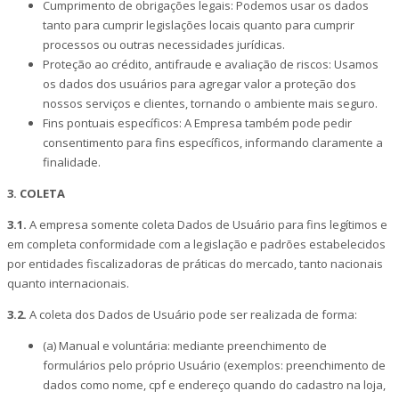
Cumprimento de obrigações legais: Podemos usar os dados
tanto para cumprir legislações locais quanto para cumprir
processos ou outras necessidades jurídicas.
Proteção ao crédito, antifraude e avaliação de riscos: Usamos
os dados dos usuários para agregar valor a proteção dos
nossos serviços e clientes, tornando o ambiente mais seguro.
Fins pontuais específicos: A Empresa também pode pedir
consentimento para fins específicos, informando claramente a
finalidade.
3. COLETA
3.1.
A empresa somente coleta Dados de Usuário para fins legítimos e
em completa conformidade com a legislação e padrões estabelecidos
por entidades fiscalizadoras de práticas do mercado, tanto nacionais
quanto internacionais.
3.2.
A coleta dos Dados de Usuário pode ser realizada de forma:
(a) Manual e voluntária: mediante preenchimento de
formulários pelo próprio Usuário (exemplos: preenchimento de
dados como nome, cpf e endereço quando do cadastro na loja,