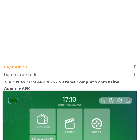
PROJETO
SCRIPT
SISTEMA DE PIZZARIA
SOFTWARE
SISTEMA DE AUTOMAÇÃO COMERCIAL
SISTEMA PARA CLÍNICA
RIFAS E SORTEIOS
SISTEMAS
Página Inicial
Loja Tem de Tudo
VIVO PLAY COM APK 2026 – Sistema Completo com Painel
Admin + APK