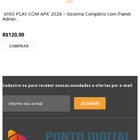
VIVO PLAY COM APK 2026 – Sistema Completo com Painel
Admin...
R$120,00
COMPRAR
Cadastre-se para receber nossas novidades e ofertas por e-mail
ASSINAR