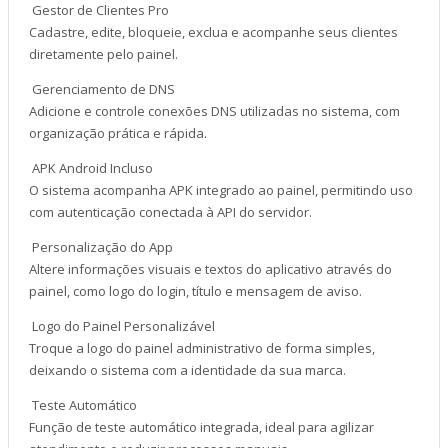
Gestor de Clientes Pro
Cadastre, edite, bloqueie, exclua e acompanhe seus clientes
diretamente pelo painel.
Gerenciamento de DNS
Adicione e controle conexões DNS utilizadas no sistema, com
organização prática e rápida.
APK Android Incluso
O sistema acompanha APK integrado ao painel, permitindo uso
com autenticação conectada à API do servidor.
Personalização do App
Altere informações visuais e textos do aplicativo através do
painel, como logo do login, título e mensagem de aviso.
Logo do Painel Personalizável
Troque a logo do painel administrativo de forma simples,
deixando o sistema com a identidade da sua marca.
Teste Automático
Função de teste automático integrada, ideal para agilizar