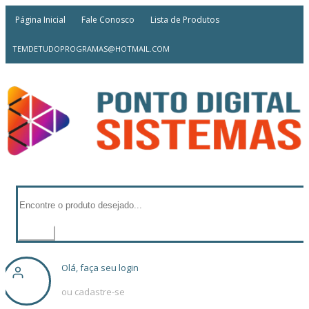
Página Inicial
Fale Conosco
Lista de Produtos
TEMDETUDOPROGRAMAS@HOTMAIL.COM
Olá, faça seu login
ou cadastre-se