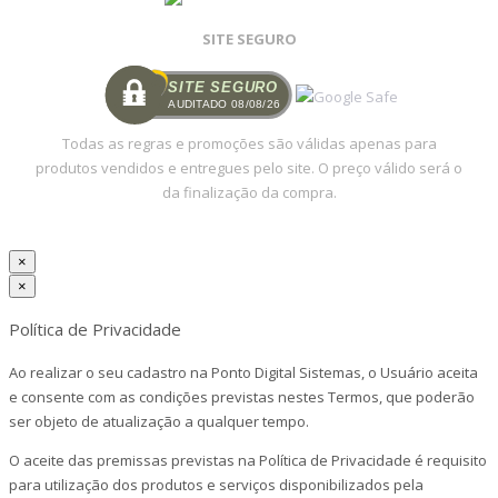
SITE SEGURO
SITE SEGURO
AUDITADO 08/08/26
Todas as regras e promoções são válidas apenas para
produtos vendidos e entregues pelo site. O preço válido será o
da finalização da compra.
×
×
Política de Privacidade
Ao realizar o seu cadastro na Ponto Digital Sistemas, o Usuário aceita
e consente com as condições previstas nestes Termos, que poderão
ser objeto de atualização a qualquer tempo.
O aceite das premissas previstas na Política de Privacidade é requisito
para utilização dos produtos e serviços disponibilizados pela