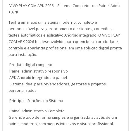
VIVO PLAY COM APK 2026 – Sistema Completo com Painel Admin
+ APK
Tenha em mãos um sistema moderno, completo e
personalizável para gerenciamento de clientes, conexões,
testes automáticos e aplicativo Android integrado. O VIVO PLAY
COM APK 2026 foi desenvolvido para quem busca praticidade,
controle e aparência profissional em uma solução digital pronta
para instalação.
Produto digital completo
Painel administrativo responsivo
APK Android integrado ao painel
Sistema ideal para revendedores, gestores e projetos
personalizados
Principais Funções do Sistema
Painel Administrativo Completo
Gerencie tudo de forma simples e organizada através de um
painel moderno, com menus intuitivos e visual profissional.