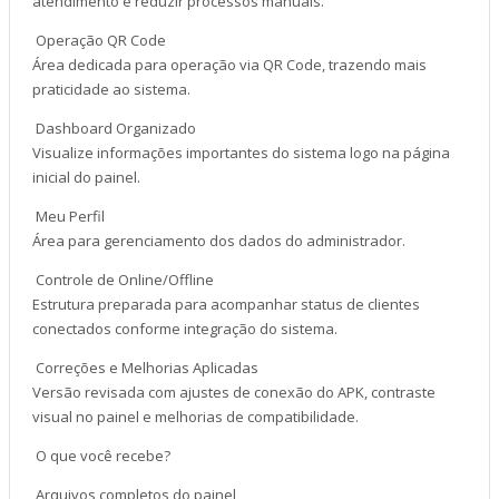
atendimento e reduzir processos manuais.
Operação QR Code
Área dedicada para operação via QR Code, trazendo mais
praticidade ao sistema.
Dashboard Organizado
Visualize informações importantes do sistema logo na página
inicial do painel.
Meu Perfil
Área para gerenciamento dos dados do administrador.
Controle de Online/Offline
Estrutura preparada para acompanhar status de clientes
conectados conforme integração do sistema.
Correções e Melhorias Aplicadas
Versão revisada com ajustes de conexão do APK, contraste
visual no painel e melhorias de compatibilidade.
O que você recebe?
Arquivos completos do painel